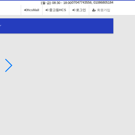
07047743556, 01086805184
(월-금) 08:30 - 18:00
HcsMall
중고등HCS
로그인
회원가입
Honesty
하나님의 모든 것을 이해하는 것
철이 철을 날카롭게 하는것 같이 사람이 그의 친구의 얼굴을 빛나게 하느니라. 
Learn More