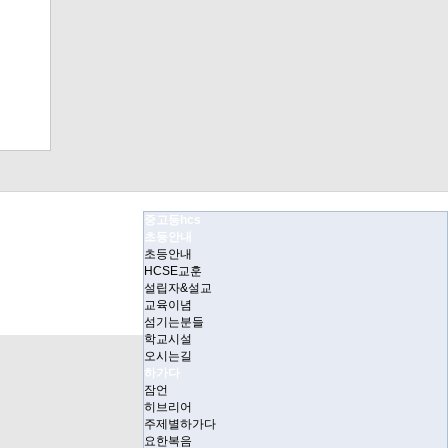
중고등hcs
초등안내
초등안내
HCSE교훈
설립자&설교
교육이념
섬기는분들
학교시설
오시는길
하가다
잠언
히브리어
주제별하가다
요한복음