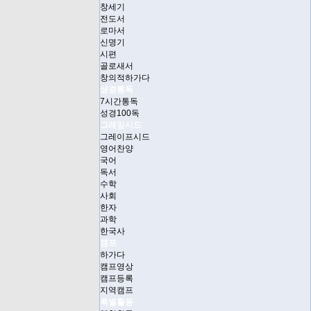
창세기
전도서
로마서
신명기
시편
골로새서
창의적하가다
성경통독
7시간통독
성경100독
그레잎시드
그레이프시드
영어찬양
국어
독서
수학
사회
한자
과학
한국사
캠프
하가다
캠프영상
캠프등록
지역캠프
특별활동